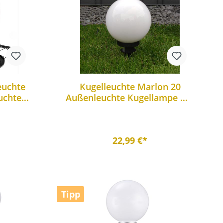
euchte
Kugelleuchte Marlon 20
uchte
Außenleuchte Kugellampe mit
spieß
Erdspieß
22,99 €*
Tipp