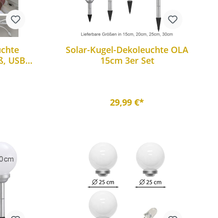
uchte
Solar-Kugel-Dekoleuchte OLA
ß, USB-
15cm 3er Set
enung
29,99 €*