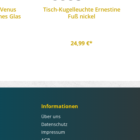
 Venus
Tisch-Kugelleuchte Ernestine
nes Glas
Fuß nickel
24,99 €*
Informationen
Über uns
Datenschutz
Impressum
AGB