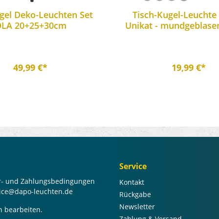
gel Deko-Leuchten Set
Tisch-Kugel-Leuchte
LA 20+25+30cm
Unikat - mundgeblase
49,99 €*
19,99 €*
Service
er- und Zahlungsbedingungen
Kontakt
rvice@dapo-leuchten.de
Rückgabe
Newsletter
n bearbeiten.
Zahlung & Versand