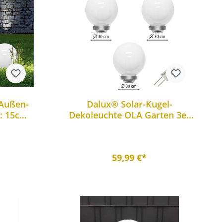
-Außen-
Dalux® Solar-Kugel-
: 15cm
Dekoleuchte OLA Garten 3er
dspieß
Set
59,99 €*