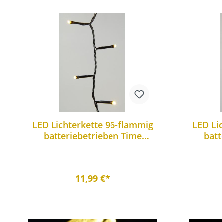
LED Lichterkette 96-flammig
LED Li
batteriebetrieben Time
batt
Funktion außen und Innen
Fun
11,99 €*