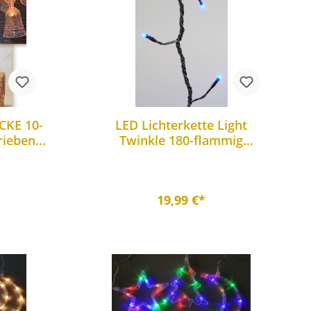
CKE 10-
LED Lichterkette Light
rieben
Twinkle 180-flammig
htung
Lichtfarbe blau innen+außen
19,99 €*