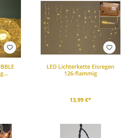
UBBLE
LED Lichterkette Eisregen
ig
126-flammig
en
htung
13,99 €*