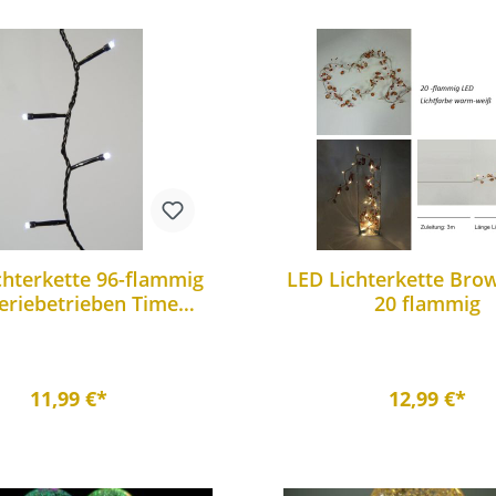
chterkette 96-flammig
LED Lichterkette Bro
eriebetrieben Time
20 flammig
ktion außen/Innen
11,99 €*
12,99 €*