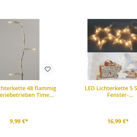
chterkette 48 flammig
LED Lichterkette 5 
eriebetrieben Time
Fenster-
ction außen/Innen
Weihnachtsbeleuc
9,99 €*
16,99 €*