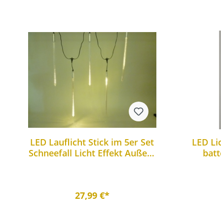
LED Lauflicht Stick im 5er Set
LED Li
Schneefall Licht Effekt Außen-
batt
Gartenleuchte
Fun
27,99 €*