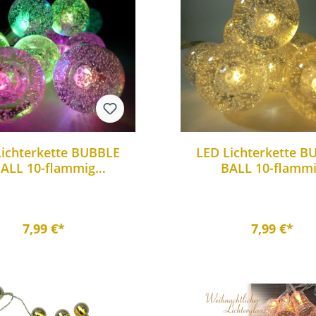
Lichterkette BUBBLE
LED Lichterkette B
ALL 10-flammig
BALL 10-flamm
atteriebetrieben
batteriebetrieb
farbwechselnd
Weihnachtsbeleuc
7,99 €*
7,99 €*