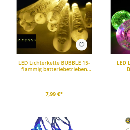
LED Lichterkette BUBBLE 15-
LED 
flammig batteriebetrieben
B
Weihnachtsbeleuchtung
b
7,99 €*