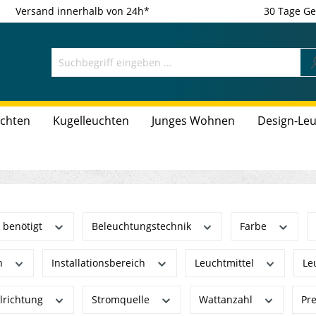
Versand innerhalb von 24h*
30 Tage Ge
uchten
Kugelleuchten
Junges Wohnen
Design-Le
s benötigt
Beleuchtungstechnik
Farbe
h
Installationsbereich
Leuchtmittel
Le
ilrichtung
Stromquelle
Wattanzahl
Pr