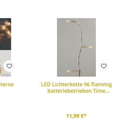
Sterne
LED Lichterkette 96 flammig
batteriebetrieben Time
htung
Funktion außen/Innen
11,99 €*