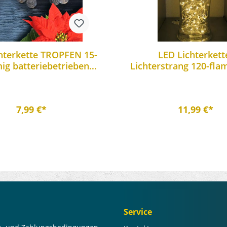
hterkette TROPFEN 15-
LED Lichterkett
ig batteriebetrieben
Lichterstrang 120-fla
nachtsbeleuchtung
innen
7,99 €*
11,99 €*
Service