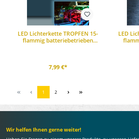
LED Lichterkette TROPFEN 15-
LED Lic
flammig batteriebetrieben
flamm
farbwechselnd
Weih
7,99 €*
1
2
Wir helfen Ihnen gerne weiter!