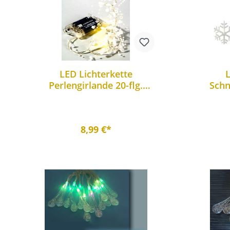
LED Lichterkette
Perlengirlande 20-flg.
Schn
warmweiß batteriebetrieben
D
8,99 €*