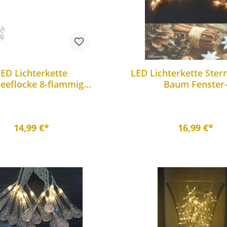
LED Lichterkette
LED Lichterkette Ste
eeflocke 8-flammig
Baum Fenster
ekobeleuchtung
Weihnachtsbeleuc
14,99 €*
16,99 €*